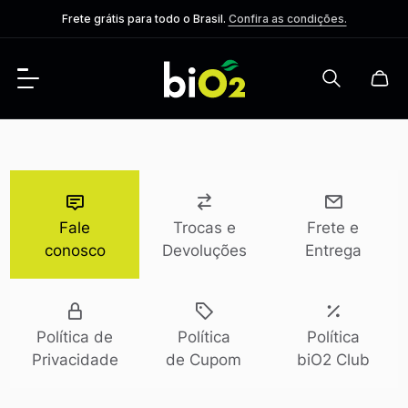
Frete grátis para todo o Brasil.
Confira as condições.
Fale
Trocas e
Frete e
conosco
Devoluções
Entrega
Política de
Política
Política
Privacidade
de Cupom
biO2 Club