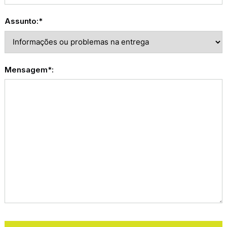
Assunto:*
Mensagem*:
Procurar
por: