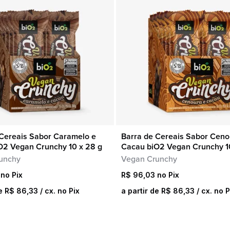
Snacks
Outlet
Sobremesa
Sucos
 Cereais Sabor Caramelo e
Barra de Cereais Sabor Ceno
COMPRA RÁPIDA
COMPRA RÁPIDA
O2 Vegan Crunchy 10 x 28 g
Cacau biO2 Vegan Crunchy 1
unchy
Vegan Crunchy
R$
96,03
de
R$
86,33
/ cx. no Pix
a partir de
R$
86,33
/ cx. no P