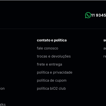
ingredientes reconhecíveis e naturais
lista curta
11 934
contato e política
s
fale conosco
a
trocas e devoluções
r
frete e entrega
política e privacidade
política de cupom
ion
política biO2 club
alks