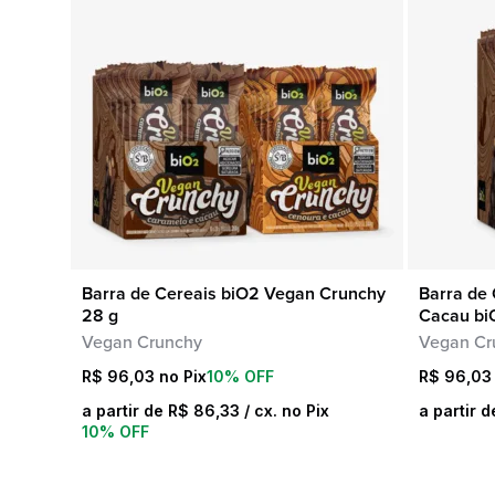
Barra de Cereais biO2 Vegan Crunchy
Barra de
COMPRA RÁPIDA
28 g
Cacau bi
Vegan Crunchy
Vegan Cr
R$
96,03
10% OFF
R$
96,03
a partir de
R$
86,33
/ cx. no Pix
a partir 
10% OFF