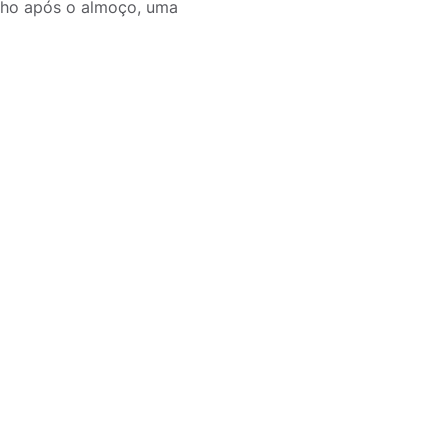
inho após o almoço, uma
rtificados pela SVB
éticos?