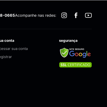
58-0665
Acompanhe nas redes:
ua conta
segurança
cessar sua conta
egistrar