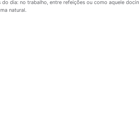
s do dia: no trabalho, entre refeições ou como aquele doc
rma natural.
As barras de cereal da biO2 contém glúten?
Todas as barras de cereal da biO2 são veganas?
veganos
ce
As barras de cereal da biO2 são aptas para diab