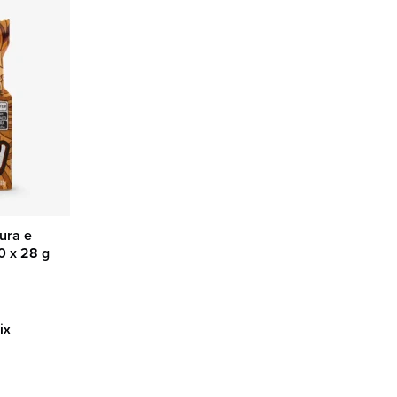
ura e
0 x 28 g
ix