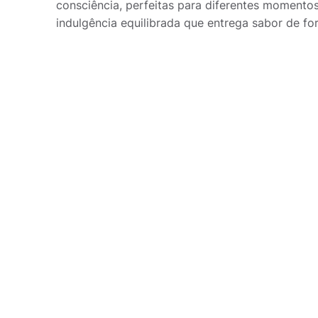
consciência, perfeitas para diferentes momento
indulgência equilibrada que entrega sabor de fo
Procurar
por:
TIRE SUAS DÚVIDAS
Perguntas
frequentes