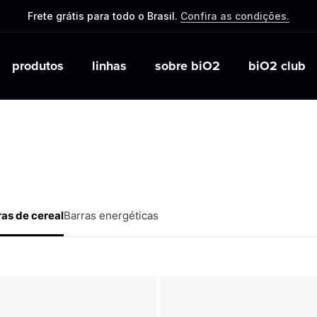
Frete grátis para todo o Brasil.
Confira as condições.
produtos
linhas
sobre biO2
biO2 club
Receitas
Salgadinhos e Snacks
Blog
Por objetivo
Almoço e Jantar
Salgadinho saudável
Esportes
Emagreciment
biO2 lab
Mix de frutas e castanhas
Meio ambiente
Ganho muscula
Café da manhã
Balas energéticas
Nutrição
Performance
Intra-treino
Café da manha
ras de cereal
Barras energéticas
Cereais
Shake Talks
Lattes
Acessórios 
Cereal matinal
Pós-treino
Imprensa
Grãos e sementes
Pré-treino
Promoções e
Shakes
Pasta de amendoim
Protein Vibes
Smoothies
Kits / Combos