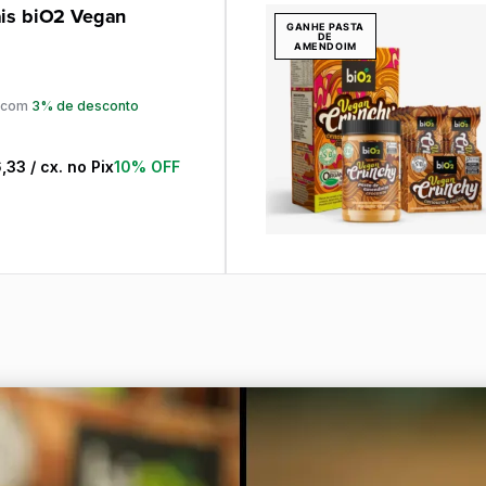
ais biO2 Vegan
GANHE PASTA
DE
AMENDOIM
 com
,33
/ cx. no Pix
10% OFF