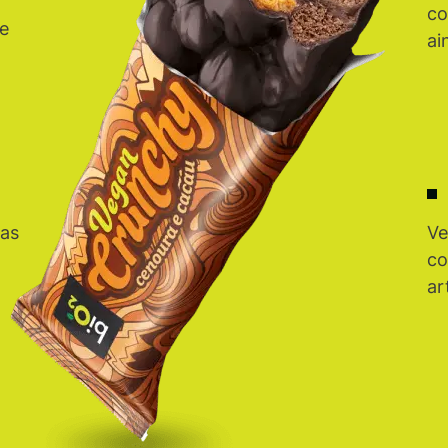
co
e
ai
uas
Ve
co
ar