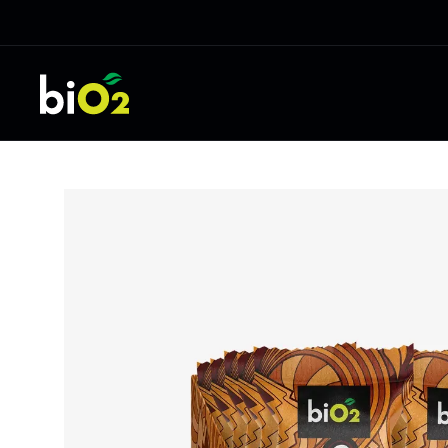
Quem somos
Barrinhas
Barras proteicas
Floresta biO2
Barras de castanhas
Barras de cereal
biO2 expedition
Barras energéticas
biO2 lab
Suplementos
Proteinas
Pré-treino
Outros