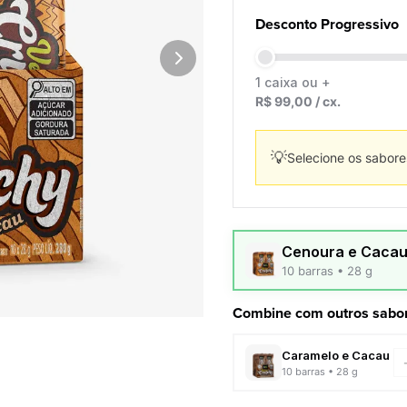
Snacks
Outlet
Desconto Progressivo
Sobremesa
Sucos
1 caixa ou +
R$
99,00
/ cx.
💡
Selecione os sabore
Cenoura e Caca
10 barras • 28 g
Combine com outros sabor
Caramelo e Cacau
10 barras • 28 g