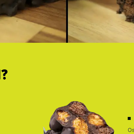
l?
Os