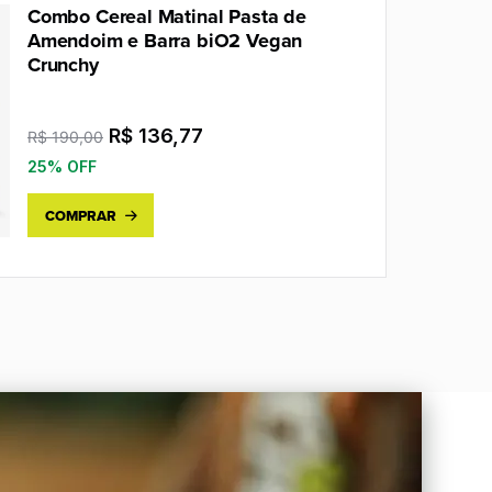
Combo Cereal Matinal Pasta de
Amendoim e Barra biO2 Vegan
Crunchy
O
O
R$
136,77
R$
190,00
preço
preço
25% OFF
original
atual
COMPRAR
era:
é:
R$ 190,00.
R$ 136,77.