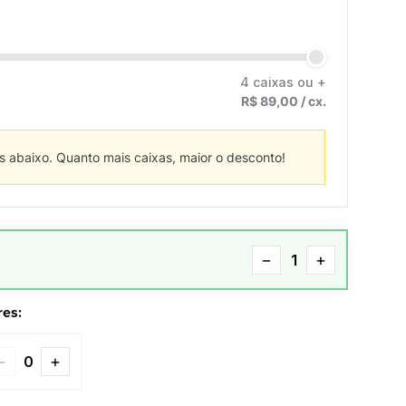
4 caixas ou +
R$
89,00
/ cx.
s abaixo. Quanto mais caixas, maior o desconto!
u
−
+
es:
−
+