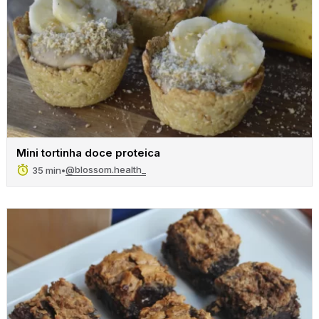
Mini tortinha doce proteica
@blossom.health_
35 min
•