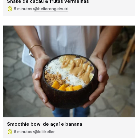
Shake de cacau & frutas vermelhas
@bellarengelnutri
5 minutos
•
Smoothie bowl de açaí e banana
@loliikeller
8 minutos
•