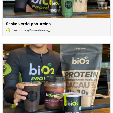
Shake verde pós-treino
@mandrioca_
5 minutos
•