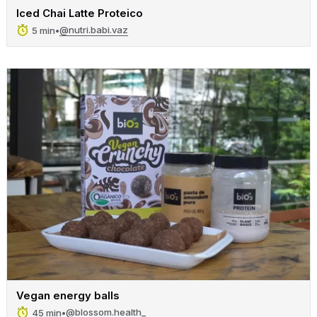
Iced Chai Latte Proteico
@nutri.babi.vaz
5 min
•
Vegan energy balls
@blossom.health_
45 min
•