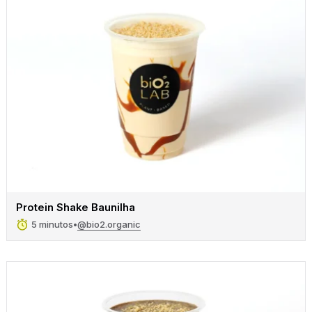
Protein Shake Baunilha
@bio2.organic
5 minutos
•