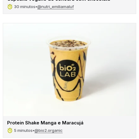
@nutri_emiliamaluf
30 minutos
•
Protein Shake Manga e Maracujá
@bio2.organic
5 minutos
•