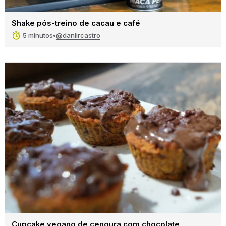
Shake pós-treino de cacau e café
@daniircastro
5 minutos
•
Cupcake vegano de cenoura com chocolate