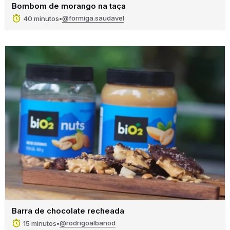
Bombom de morango na taça
@formiga.saudavel
40 minutos
•
Barra de chocolate recheada
@rodrigoalbanod
15 minutos
•