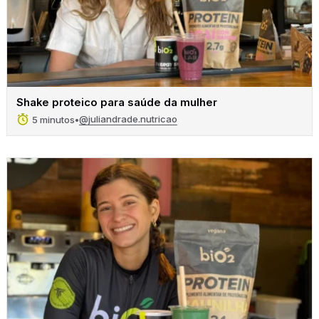
Shake proteico para saúde da mulher
@juliandrade.nutricao
5 minutos
•