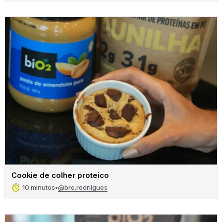
Procurar
por:
Cookie de colher proteico
@bre.rodriigues
10 minutos
•