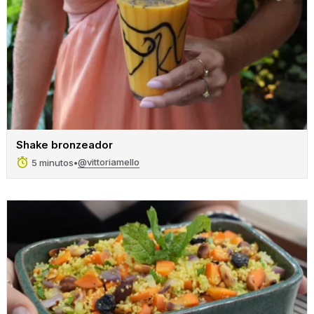
Shake bronzeador
@vittoriamello
5 minutos
•