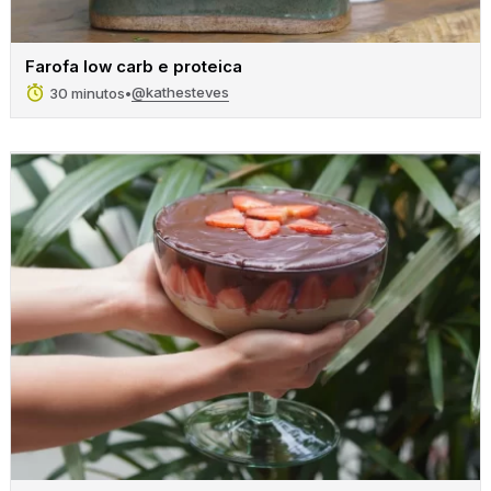
Farofa low carb e proteica
@kathesteves
30 minutos
•