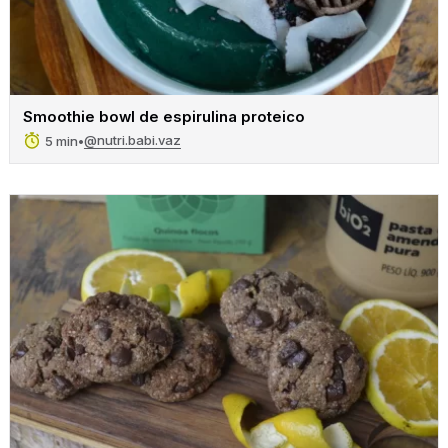
Smoothie bowl de espirulina proteico
@nutri.babi.vaz
5 min
•