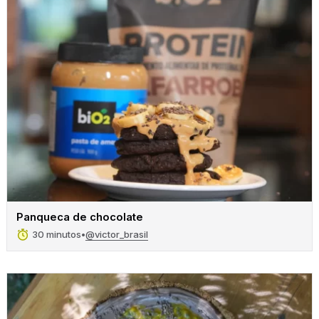
Panqueca de chocolate
@victor_brasil
30 minutos
•