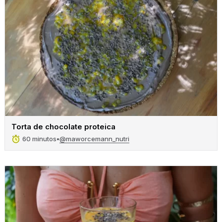
Torta de chocolate proteica
@maworcemann_nutri
60 minutos
•