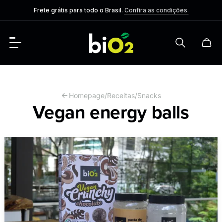
Frete grátis para todo o Brasil.
Confira as condições.
Homepage
/
Receitas
/
Snacks
Vegan energy balls