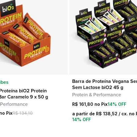
Snacks
Outlet
Sobremesa
Sucos
Barra de Proteína Vegana Se
COMPRA RÁPIDA
COMPRA RÁPIDA
ibes
Sem Lactose biO2 45 g
Proteína biO2 Protein
Protein & Performance
Bar Caramelo 9 x 50 g
 Performance
R$
161,80
14% OFF
R$
134,10
a partir de
R$
138,52
/ cx. no 
14% OFF