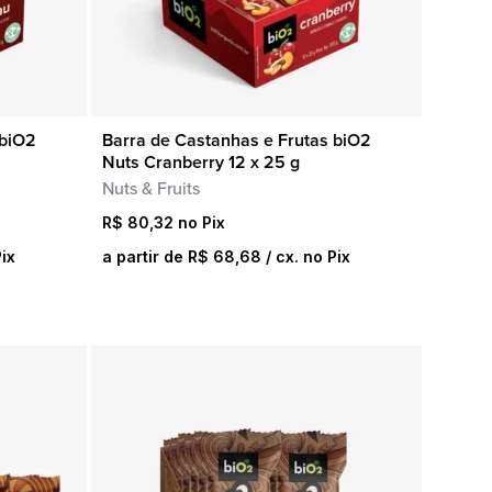
 biO2
Barra de Castanhas e Frutas biO2
COMPRA RÁPIDA
Nuts Cranberry 12 x 25 g
Nuts & Fruits
R$
80,32
Pix
a partir de
R$
68,68
/ cx. no Pix