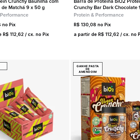
tein Crunchy Baunilha com
Barra de Proteína biO2 Prote
COMPRA RÁPIDA
COMPRA RÁPIDA
 de Matchá 9 x 50 g
Crunchy Bar Dark Chocolate 
 Performance
Protein & Performance
8
R$
130,08
de
R$
112,62
/ cx. no Pix
a partir de
R$
112,62
/ cx. no 
GANHE PASTA
DE
AMENDOIM