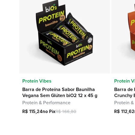
COMPRA RÁPIDA
Protein Vibes
Protein V
Barra de Proteína Sabor Baunilha
Barra de 
Vegana Sem Glúten biO2 12 x 45 g
Crunchy 
Protein & Performance
Protein &
R$
115,24
R$
166,80
R$
112,62