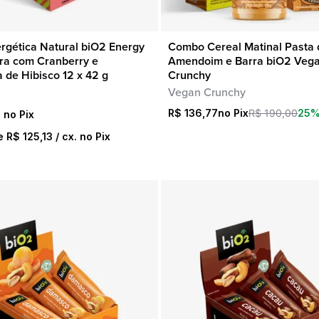
rgética Natural biO2 Energy
Combo Cereal Matinal Pasta 
COMPRA RÁPIDA
COMPRA RÁPIDA
ra com Cranberry e
Amendoim e Barra biO2 Veg
 de Hibisco 12 x 42 g
Crunchy
Vegan Crunchy
O
O
R$
136,77
R$
190,00
25%
3
preço
preço
de
R$
125,13
/ cx. no Pix
original
atual
era:
é:
R$ 190,00.
R$ 136,77.