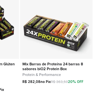
m Glúten
Mix Barras de Proteína 24 barras 8
COMPRA RÁPIDA
sabores biO2 Protein Box
Protein & Performance
R$
282,08
R$
363,50
20% OFF
Pix