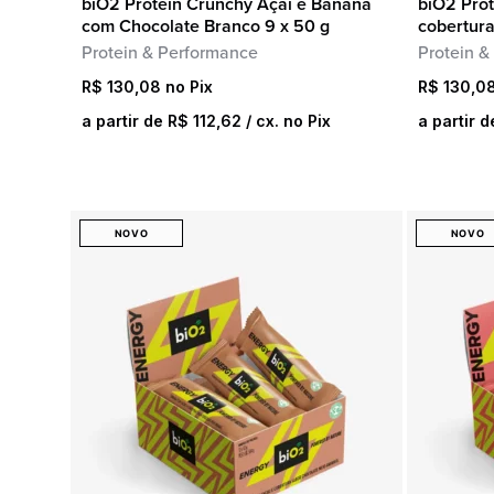
Procurar
biO2 Protein Crunchy Açaí e Banana
biO2 Pro
COMPRA RÁPIDA
com Chocolate Branco 9 x 50 g
cobertura
por:
Protein & Performance
Protein &
R$
130,08
R$
130,0
a partir de
R$
112,62
/ cx. no Pix
a partir 
NOVO
NOVO