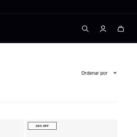
Contato e política
o
Fale conosco
r
Trocas e devoluções
Frete e entrega
 e lanches saudáveis
Política e privacidade
Política de cupom
biO2
Política biO2 club
xclusivas
20% OFF