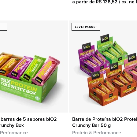
a partir de
R$
138,52
/ cx. no 
LEVE+PAGUE-
 barras de 5 sabores biO2
Barra de Proteína biO2 Prote
COMPRA RÁPIDA
COMPRA RÁPIDA
Crunchy Box
Crunchy Bar 50 g
 Performance
Protein & Performance