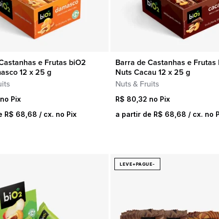
Castanhas e Frutas biO2
Barra de Castanhas e Frutas
COMPRA RÁPIDA
COMPRA RÁPIDA
asco 12 x 25 g
Nuts Cacau 12 x 25 g
its
Nuts & Fruits
R$
80,32
de
R$
68,68
/ cx. no Pix
a partir de
R$
68,68
/ cx. no 
LEVE+PAGUE-