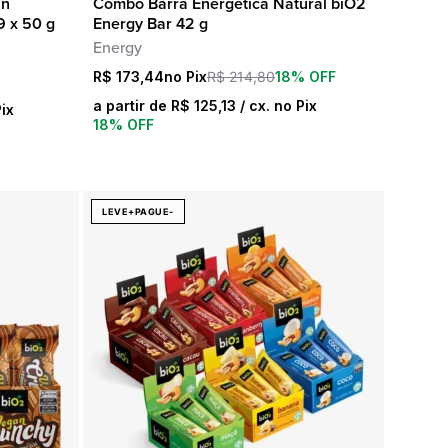
in
Combo Barra Energética Natural biO2
COMPRA RÁPIDA
9 x 50 g
Energy Bar 42 g
Energy
O
O
R$
173,44
R$
214,80
18% OFF
preço
preço
a partir de
R$
125,13
/ cx. no Pix
Pix
original
atual
18% OFF
era:
é:
R$ 214,80.
R$ 173,44.
LEVE+PAGUE-