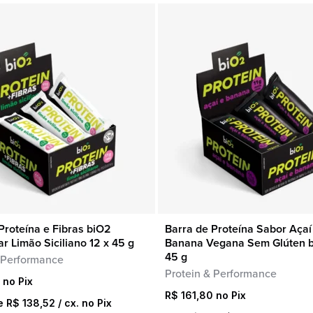
Proteína e Fibras biO2
Barra de Proteína Sabor Açaí
COMPRA RÁPIDA
COMPRA RÁPIDA
ar Limão Siciliano 12 x 45 g
Banana Vegana Sem Glúten b
45 g
 Performance
Protein & Performance
R$
161,80
de
R$
138,52
/ cx. no Pix