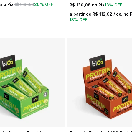
8
R$
238,50
20% OFF
R$
130,08
13% OFF
a partir de
R$
112,62
/ cx. no 
13% OFF