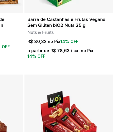
de
Barra de Castanhas e Frutas Vegana
COMPRA RÁPIDA
an
Sem Glúten biO2 Nuts 25 g
Nuts & Fruits
R$
80,32
14% OFF
 OFF
a partir de
R$
78,63
/ cx. no Pix
14% OFF