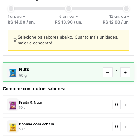
1 un. ou +
6 un. ou +
12 un. ou +
R$
14,90
/ un.
R$
13,90
/ un.
R$
12,90
/ un.
Selecione os sabores abaixo. Quanto mais unidades,
💡
maior o desconto!
Nuts
−
+
50 g
Combine com outros sabores:
Fruits & Nuts
−
+
50 g
Banana com canela
−
+
50 g