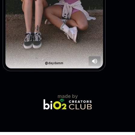
@daydamm
made by