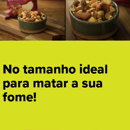
No tamanho ideal
para matar a sua
fome!