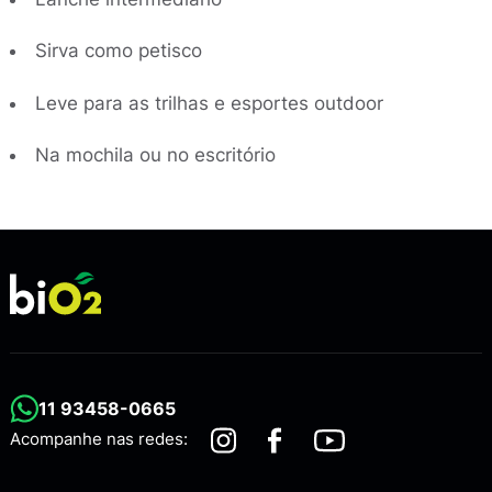
Sirva como petisco
Leve para as trilhas e esportes outdoor
Na mochila ou no escritório
11 93458-0665
Acompanhe nas redes: