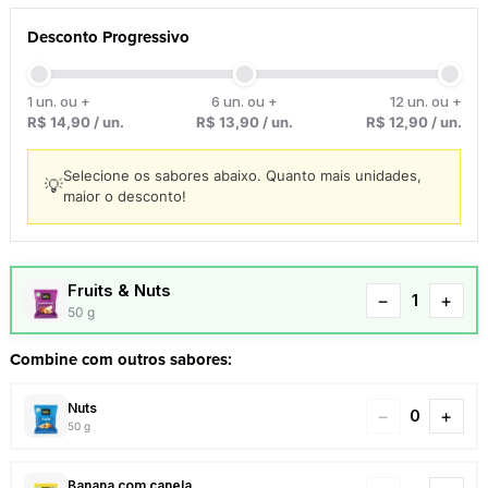
Desconto Progressivo
1 un. ou +
6 un. ou +
12 un. ou +
R$
14,90
/ un.
R$
13,90
/ un.
R$
12,90
/ un.
Selecione os sabores abaixo. Quanto mais unidades,
💡
maior o desconto!
Fruits & Nuts
−
+
50 g
Combine com outros sabores:
Nuts
−
+
50 g
Banana com canela