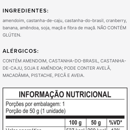
INGREDIENTES:
amendoim, castanha-de-caju, castanha-do-brasil, cranberry,
banana, amêndoa, soja, maçã e fibra de maçã. NÃO CONTÉM
GLÚTEN.
ALÉRGICOS:
CONTÉM AMENDOIM, CASTANHA-DO-BRASIL, CASTANHA-
DE-CAJU, SOJA E AMÊNDOA; PODE CONTER AVELÃ,
MACADÂMIA, PISTACHE, PECÃ E AVEIA.
Procurar
por: