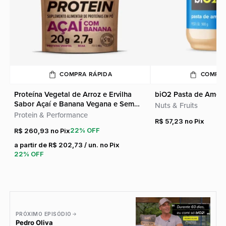
COMPRA RÁPIDA
COMPRA
Proteína Vegetal de Arroz e Ervilha
biO2 Pasta de Amen
Sabor Açaí e Banana Vegana e Sem
Nuts & Fruits
Glúten biO2 908 g
Protein & Performance
R$
57,23
22% OFF
R$
260,93
a partir de
R$
202,73
/ un. no Pix
22% OFF
PRÓXIMO EPISÓDIO
Pedro Oliva