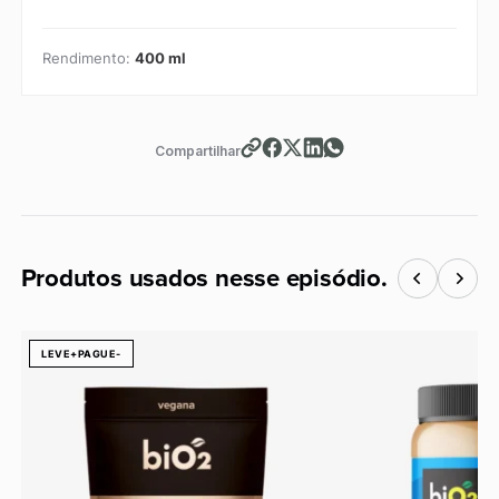
Rendimento:
400 ml
Compartilhar
Produtos usados nesse episódio.
Procurar
por:
LEVE+PAGUE-